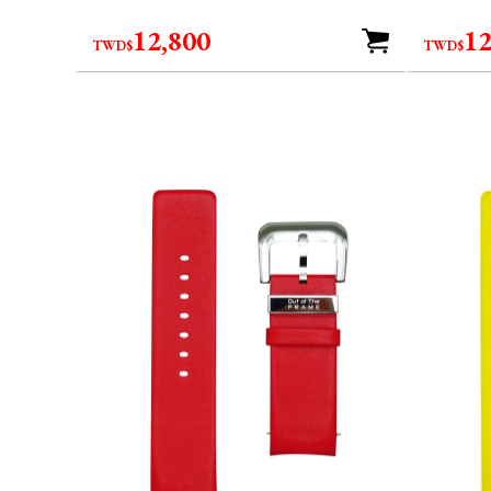
12,800
12
TWD$
TWD$