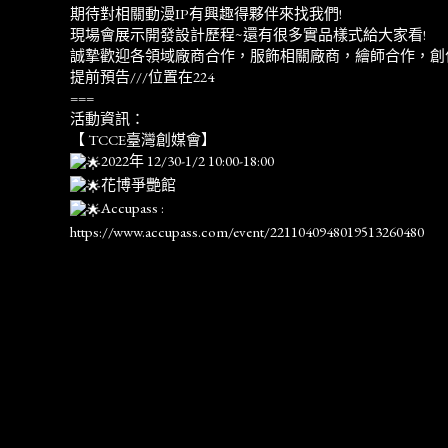
期待對相關動漫IP有興趣得夥伴來找我們!
現場會展示開發設計歷程~還有很多實品樣式給大家看!
誠摯歡迎各領域廠商合作，服飾相關廠商，繪師合作，創
提前預告///位置在224
===
活動資訊：
【 TCCE臺灣創媒會】
2022年 12/30-1/2 10:00-18:00
花博爭艷館
Accupass :
https://www.accupass.com/event/2211040948019513260480